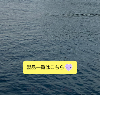
​マルナカ海産 海産物問屋 ちりめん しらす めひかり 干物
製品一覧はこちら
―有限会社マルナカ海産 ―
〒889-0513
宮崎県延岡市土々呂町３丁目８４６
TEL:0982-37-0076