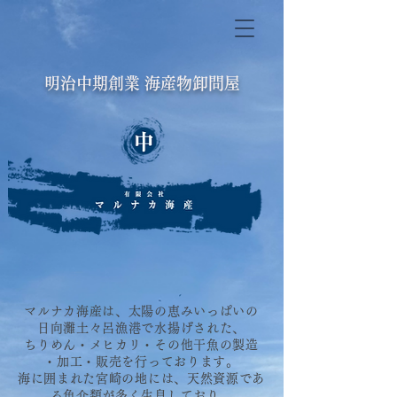
明治中期創業
海産物卸問屋
マルナカ海産は、太陽の恵みいっぱいの
日向灘土々呂漁港で水揚げされた、
ちりめん・メヒカリ・その他干魚の製造
・加工・販売を行っております。
海に囲まれた宮崎の地には、天然資源であ
る魚介類が多く生息しており、